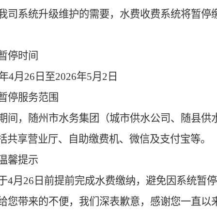
水电气联动报
用水查询
我司系统升级维护的需要，水费收费系统将暂停
内部规章制度
装
用户过户
征信体系建设
报装申请
暂停时间
营商环境
用水缴费
年
4
月
26
日至
2026
年
5
月
2
日
暂停服务范围
期间，
随州市水务集团（城市供水公司、随县供
括共享营业厅、自助缴费机、微信及支付宝等。
温馨提示
于
4
月
26
日前提前完成水费缴纳，避免因系统暂停
给您带来的不便，我们深表歉意，感谢您一直以