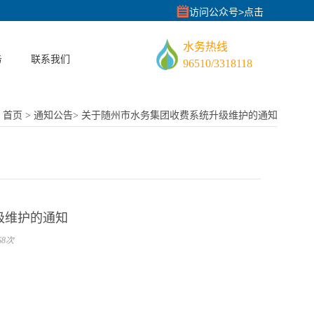
访问公众号>点击
水务热线
务
联系我们
96510/3318118
建服
：
首页
>
通知公告
>
关于随州市水务集团收费系统升级维护的通知
红线
式
级维护的通知
8次