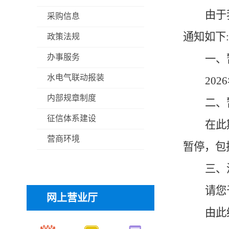
由于
采购信息
通知如下
:
政策法规
办事服务
一、
水电气联动报装
2026
内部规章制度
二、
征信体系建设
在此
营商环境
暂停，包
三、
请您
网上营业厅
由此