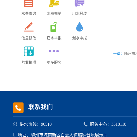
水费查询
水费缴纳
用水报装
信息修改
窃水举报
漏水申报
上一篇：
随州市
营业执照
更多服务
联系我们


供水热线：96510
服务中心：3318118

地址：随州市城南新区白云大道编钟音乐展示厅