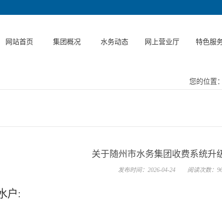
网站首页
集团概况
水务动态
网上营业厅
特色服
集团简介
集团新闻
缴费渠道
一站式代
您的位置
机构设置
通知公告
咨询投诉
建筑区划
务
企业文化
停水公告
水表解绑
内自建模
党建宣传
水质公告
水表绑定
关于随州市水务集团收费系统升
服务项目
用水常识
服务点查询
发布时间：2026-04-24
阅读次数：96
服务承诺
采购信息
供水管网报修
水户
:
政策法规
资料补充登记
办事服务
发票开具
!