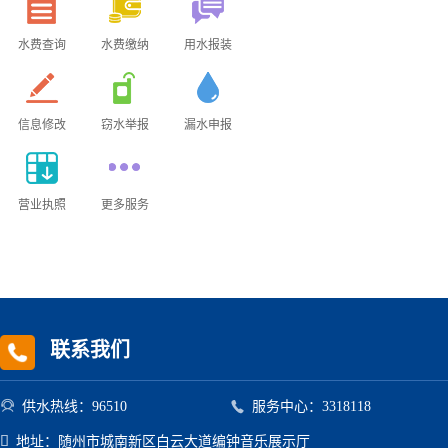
水费查询
水费缴纳
用水报装
信息修改
窃水举报
漏水申报
营业执照
更多服务
联系我们


供水热线：96510
服务中心：3318118

地址：随州市城南新区白云大道编钟音乐展示厅