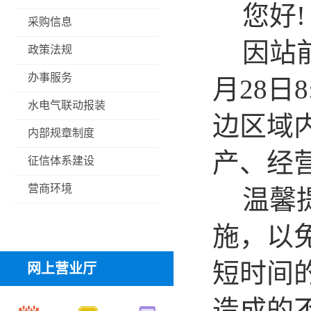
您好
!
采购信息
因站
政策法规
办事服务
月
28
日
8
水电气联动报装
边区域
内部规章制度
产、经
征信体系建设
营商环境
温馨
施，以
短时间
网上营业厅
造成的