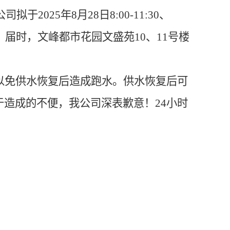
公司拟于
2025
年
8
月
28
日
8:00-11:30
、
。届时，文峰都市花园文盛苑
10
、
11
号楼
。
以免供水恢复后造成跑水。供水恢复后可
于造成的不便，我公司深表歉意！
24
小时