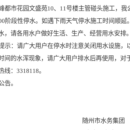
水电气联动报
用水查询
峰都市花园文盛苑
10
、
11
号楼主管碰头施工，我
内部规章制度
装
用户过户
00
阶段性停水。如遇下雨天气停水施工时间顺延
征信体系建设
报装申请
水，请各用水户做好生活、生产、经营用水安排
营商环境
用水缴费
提示：请广大用户在停水时注意关闭用水设施，
时间的水浑现象，请广大用户排水后再使用，对
热线：
3318118
。
公告。
随州市水务集团