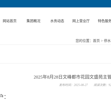
网站首页
集团概况
水务动态
网上营业厅
特色服
集团简介
集团新闻
缴费渠道
一站式代
您的位置：
首页
>
停水
机构设置
通知公告
咨询投诉
建筑区划
务
企业文化
停水公告
水表解绑
内自建模
党建宣传
水质公告
水表绑定
2025年8月28日文峰都市花园文盛苑
服务项目
用水常识
服务点查询
发布时间：2025-08-27
阅读次数：92
服务承诺
采购信息
供水管网报修
户：
政策法规
资料补充登记
办事服务
发票开具
!