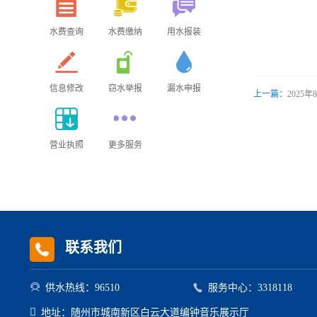
水费查询
水费缴纳
用水报装
信息修改
窃水举报
漏水申报
上一篇：
2025
营业执照
更多服务
联系我们


供水热线：96510
服务中心：3318118

地址：随州市城南新区白云大道编钟音乐展示厅