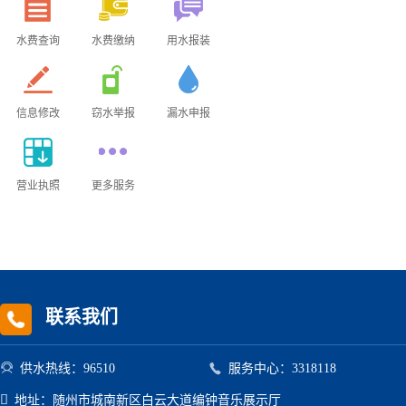
水费查询
水费缴纳
用水报装
信息修改
窃水举报
漏水申报
营业执照
更多服务
联系我们


供水热线：96510
服务中心：3318118

地址：随州市城南新区白云大道编钟音乐展示厅